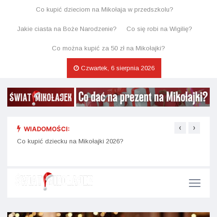
Co kupić dzieciom na Mikołaja w przedszkolu?
Jakie ciasta na Boże Narodzenie?
Co się robi na Wigilię?
Co można kupić za 50 zł na Mikołajki?
Czwartek, 6 sierpnia 2026
‹
›
WIADOMOŚCI:
Świąt
Jakie prezenty na mikołajki do 50 zł są naprawdę fajne?
Co kupić dziecku na Mikołajki 2026?
kaka