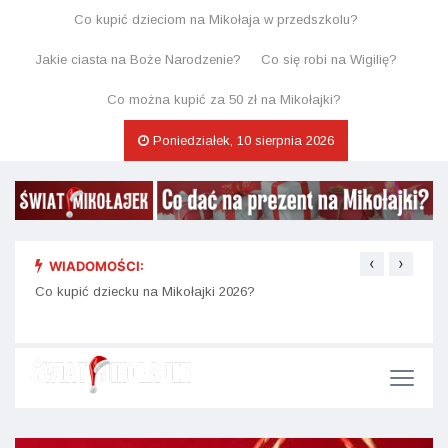
Co kupić dzieciom na Mikołaja w przedszkolu?
Jakie ciasta na Boże Narodzenie?
Co się robi na Wigilię?
Co można kupić za 50 zł na Mikołajki?
Poniedziałek, 10 sierpnia 2026
‹
›
WIADOMOŚCI:
Świąt
Jakie prezenty na mikołajki do 50 zł są naprawdę fajne?
Co kupić dziecku na Mikołajki 2026?
kaka