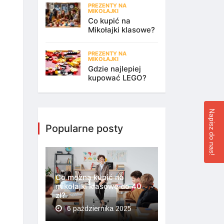
PREZENTY NA
MIKOŁAJKI
Co kupić na
Mikołajki klasowe?
PREZENTY NA
MIKOŁAJKI
Gdzie najlepiej
kupować LEGO?
Napisz do nas!
Popularne posty
Co można kupić na
mikołajki klasowe do 40
zł?
6 października 2025