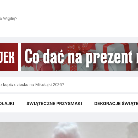
a Wigilię?
akie prezenty na mikołajki do 50 zł są naprawdę fajne?
OŁAJKI
ŚWIĄTECZNE PRZYSMAKI
DEKORACJE ŚWIĄT