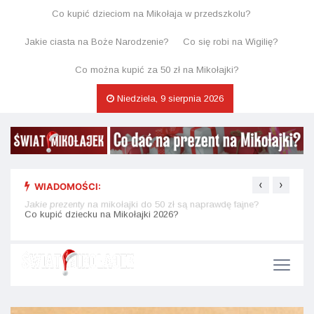
Co kupić dzieciom na Mikołaja w przedszkolu?
Jakie ciasta na Boże Narodzenie?
Co się robi na Wigilię?
Co można kupić za 50 zł na Mikołajki?
Niedziela, 9 sierpnia 2026
‹
›
WIADOMOŚCI:
Jakie prezenty na mikołajki do 50 zł są naprawdę fajne?
Świąt
kaka